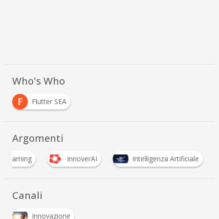
Who's Who
F
Flutter SEA
Argomenti
G
gaming
InnoverAI
Intelligenza Artificiale
Canali
Innovazione