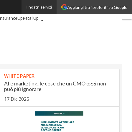
I nostri servizi
Aggiungi tra i preferiti su Google
utomotiveUp
InsuranceUp
RetailUp
Up
Proptech
Startup
WHITE PAPER
AI e marketing: le cose che un CMO oggi non
può più ignorare
17 Dic 2025