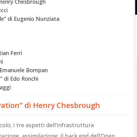
i Henry Chesbrough
cci
ale” di Eugenio Nunziata
tian Ferri
ni
 di Emanuele Bompan
a” di Edo Ronchi
Maggi
ovation” di Henry Chesbrough
o; i tre aspetti dell’infrastruttura
azione, assimilazione; il back end dell’Open