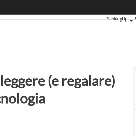
eggere (e regalare) su innovazione e tecnologia
Ultimi articoli
A
BankingUp
SmartMobility
 leggere (e regalare)
cnologia