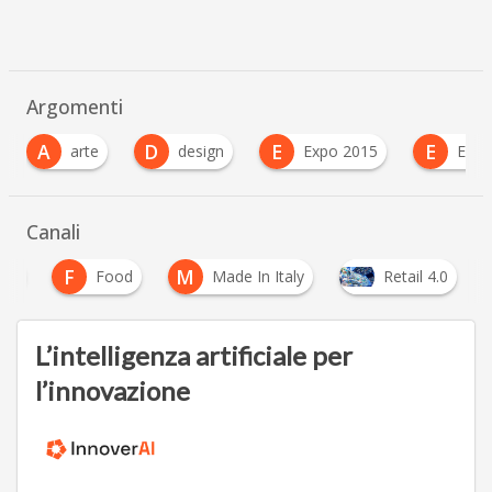
Argomenti
D
E
E
F
design
Expo 2015
ExpoUp
Canali
F
M
ign
Food
Made In Italy
Retail 4.0
L’intelligenza artificiale per
l’innovazione