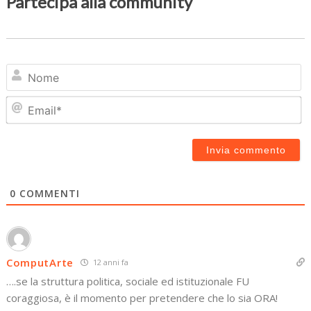
Partecipa alla community
N
Em
0
COMMENTI
ComputArte
12 anni fa
….se la struttura politica, sociale ed istituzionale FU
coraggiosa, è il momento per pretendere che lo sia ORA!