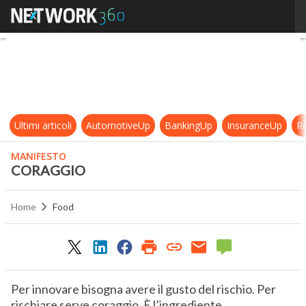
CORAGGIO
Ultimi articoli
AutomotiveUp
BankingUp
InsuranceUp
Re
MANIFESTO
CORAGGIO
Home
Food
Per innovare bisogna avere il gusto del rischio. Per
rischiare serve coraggio. È l’ingrediente