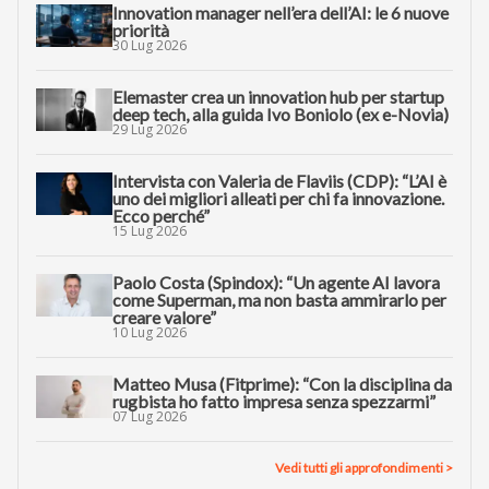
Innovation manager nell’era dell’AI: le 6 nuove
priorità
30 Lug 2026
Elemaster crea un innovation hub per startup
deep tech, alla guida Ivo Boniolo (ex e-Novia)
29 Lug 2026
Intervista con Valeria de Flaviis (CDP): “L’AI è
uno dei migliori alleati per chi fa innovazione.
Ecco perché”
15 Lug 2026
Paolo Costa (Spindox): “Un agente AI lavora
come Superman, ma non basta ammirarlo per
creare valore”
10 Lug 2026
Matteo Musa (Fitprime): “Con la disciplina da
rugbista ho fatto impresa senza spezzarmi”
07 Lug 2026
Vedi tutti gli approfondimenti >