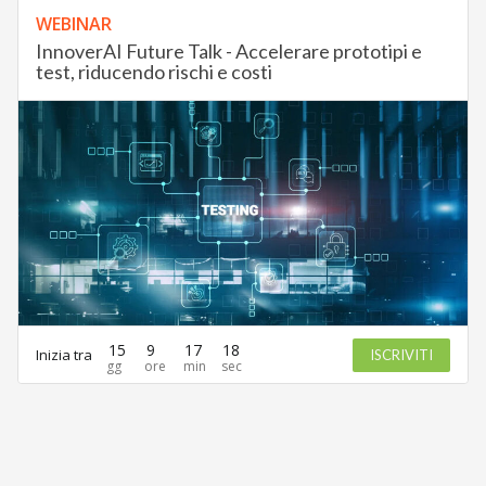
WEBINAR
InnoverAI Future Talk - Accelerare prototipi e
test, riducendo rischi e costi
15
9
17
18
Inizia tra
ISCRIVITI