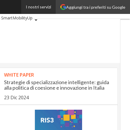
I nostri servizi
Aggiungi tra i preferiti su Google
eUp
BankingUp
SmartMobilityUp
WHITE PAPER
Strategie di specializzazione intelligente: guida
alla politica di coesione e innovazione in Italia
23 Dic 2024