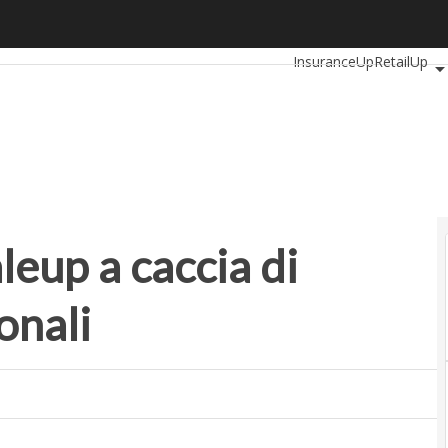
p a caccia di investitori internazionali
Ultimi articoli
Automotiv
InsuranceUp
RetailUp
Proptech
Startup
leup a caccia di
onali