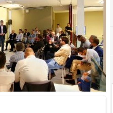
C
Copernico