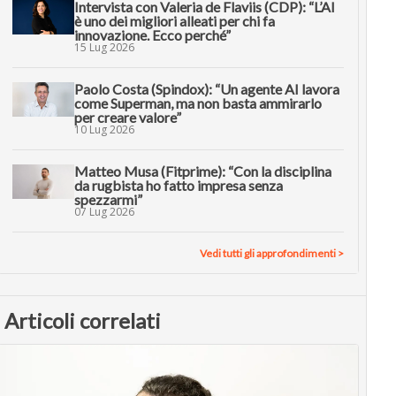
Intervista con Valeria de Flaviis (CDP): “L’AI
è uno dei migliori alleati per chi fa
innovazione. Ecco perché”
15 Lug 2026
Paolo Costa (Spindox): “Un agente AI lavora
come Superman, ma non basta ammirarlo
per creare valore”
10 Lug 2026
Matteo Musa (Fitprime): “Con la disciplina
da rugbista ho fatto impresa senza
spezzarmi”
07 Lug 2026
Vedi tutti gli approfondimenti >
Articoli correlati