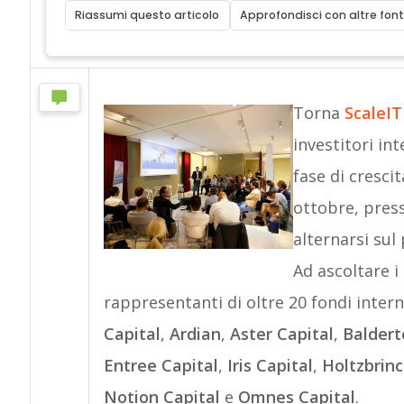
Riassumi questo articolo
Approfondisci con altre font
Torna
ScaleIT
investitori in
fase di cresci
ottobre, pres
alternarsi sul
Ad ascoltare i
rappresentanti di oltre 20 fondi intern
Capital
,
Ardian
,
Aster Capital
,
Baldert
Entree Capital
,
Iris Capital
,
Holtzbrin
Notion Capital
e
Omnes Capital
.