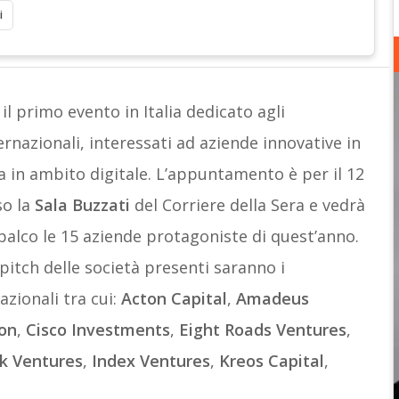
i
il primo evento in Italia dedicato agli
ternazionali, interessati ad aziende innovative in
ta in ambito digitale. L’appuntamento è per il 12
so la
Sala Buzzati
del Corriere della Sera e vedrà
 palco le 15 aziende protagoniste di quest’anno.
 pitch delle società presenti saranno i
azionali tra cui:
Acton Capital
,
Amadeus
on
,
Cisco Investments
,
Eight Roads Ventures
,
ck Ventures
,
Index Ventures
,
Kreos Capital
,