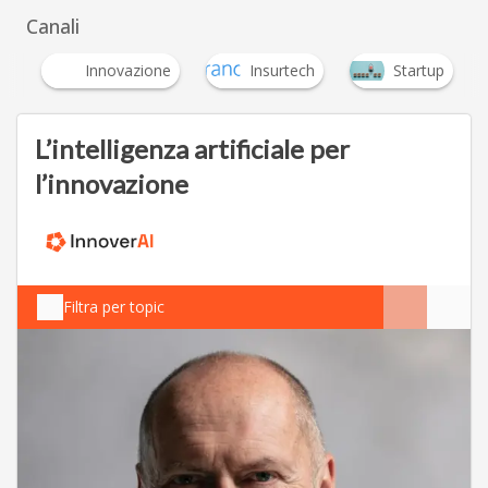
Canali
p
Innovazione
Insurtech
Startup
L’intelligenza artificiale per
l’innovazione
Filtra per topic