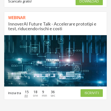
Scaricalo gratis!
DOWNLOAD
WEBINAR
InnoverAI Future Talk - Accelerare prototipi e
test, riducendo rischi e costi
15
18
9
36
Inizia tra
ISCRIVITI