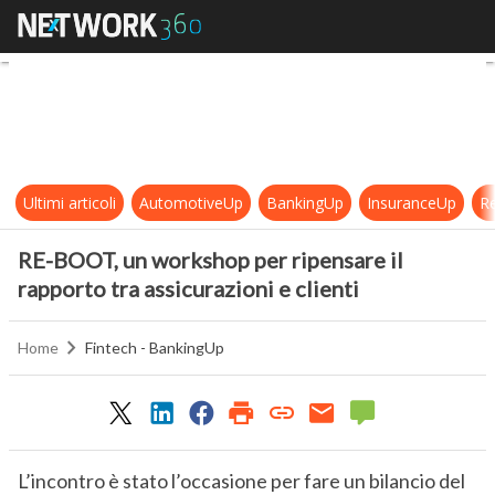
RE-BOOT, un workshop per ripensare
Ultimi articoli
AutomotiveUp
BankingUp
InsuranceUp
Re
RE-BOOT, un workshop per ripensare il
rapporto tra assicurazioni e clienti
Home
Fintech - BankingUp
L’incontro è stato l’occasione per fare un bilancio del