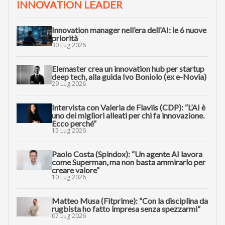
INNOVATION LEADER
Innovation manager nell’era dell’AI: le 6 nuove
priorità
30 Lug 2026
Elemaster crea un innovation hub per startup
deep tech, alla guida Ivo Boniolo (ex e-Novia)
29 Lug 2026
Intervista con Valeria de Flaviis (CDP): “L’AI è
uno dei migliori alleati per chi fa innovazione.
Ecco perché”
15 Lug 2026
Paolo Costa (Spindox): “Un agente AI lavora
come Superman, ma non basta ammirarlo per
creare valore”
10 Lug 2026
Matteo Musa (Fitprime): “Con la disciplina da
rugbista ho fatto impresa senza spezzarmi”
07 Lug 2026