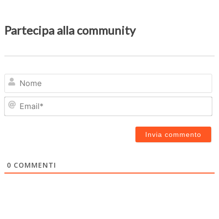
Partecipa alla community
N
Em
0
COMMENTI