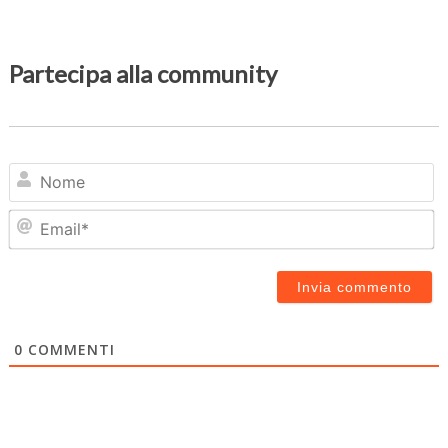
Partecipa alla community
N
Em
0
COMMENTI