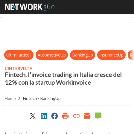
Fintech, l’invoice trading in Itali
Ultimi articoli
AutomotiveUp
BankingUp
InsuranceUp
Re
L’INTERVISTA
Fintech, l’invoice trading in Italia cresce del
12% con la startup Workinvoice
Home
Fintech - BankingUp