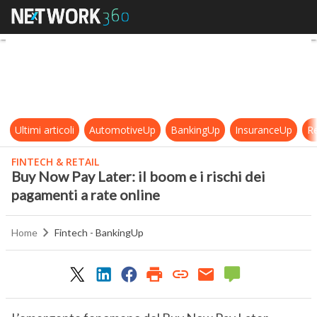
Buy Now Pay Later: il boom e i risc
Ultimi articoli
AutomotiveUp
BankingUp
InsuranceUp
Re
FINTECH & RETAIL
Buy Now Pay Later: il boom e i rischi dei
pagamenti a rate online
Home
Fintech - BankingUp