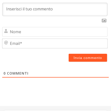
N
Em
0
COMMENTI