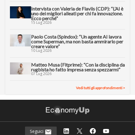
Intervista con Valeria de Flaviis (CDP): “L’AI è
uno dei migliori alleati per chi fa innovazione.
Ecco perché”
15 Lug 2026
Paolo Costa (Spindox): “Un agente AI lavora
come Superman, ma non basta ammirarlo per
creare valore”
10 Lug 2026
Matteo Musa (Fitprime): “Con la disciplina da
rugbista ho fatto impresa senza spezzarmi”
07 Lug 2026
Vedi tutti gli approfondimenti >
Seguici