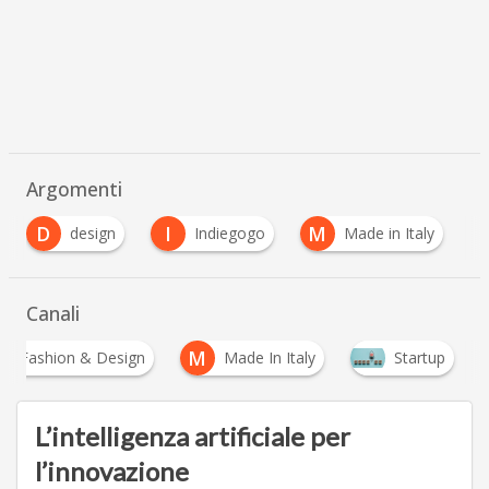
Argomenti
I
M
R
Indiegogo
Made in Italy
robotica
…
Canali
M
Fashion & Design
Made In Italy
Startup
L’intelligenza artificiale per
l’innovazione