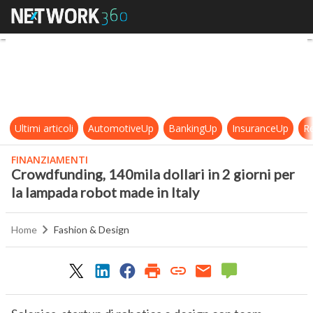
Crowdfunding, 140mila dollari in 2 
Ultimi articoli
AutomotiveUp
BankingUp
InsuranceUp
Re
FINANZIAMENTI
Crowdfunding, 140mila dollari in 2 giorni per
la lampada robot made in Italy
Home
Fashion & Design