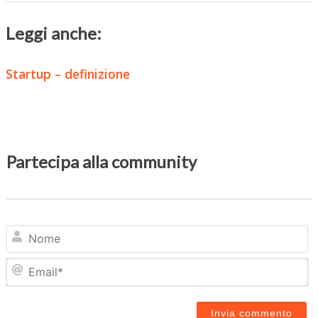
Leggi anche:
Startup – definizione
Partecipa alla community
N
Em