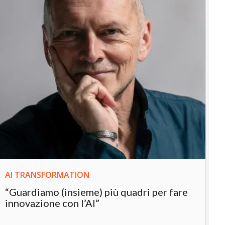
IN
In
“L
in
AI TRANSFORMATION
“Guardiamo (insieme) più quadri per fare
innovazione con l’AI”