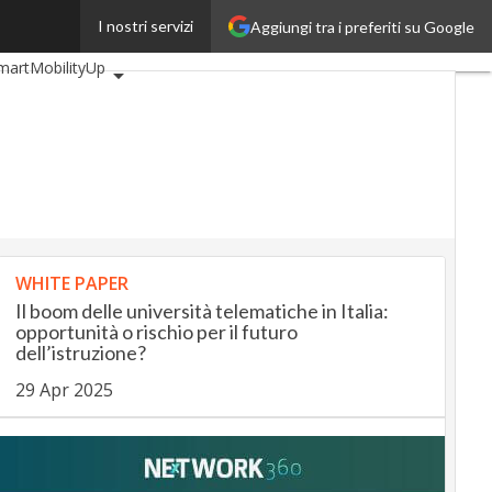
I nostri servizi
Aggiungi tra i preferiti su Google
p
BankingUp
martMobilityUp
WHITE PAPER
Il boom delle università telematiche in Italia:
opportunità o rischio per il futuro
dell’istruzione?
29 Apr 2025