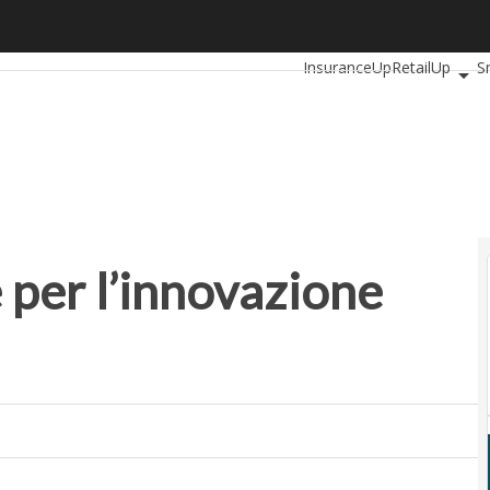
er l’innovazione digitale nell’energia
Ultimi articoli
AutomotiveU
InsuranceUp
RetailUp
S
Proptech
Startup
 per l’innovazione