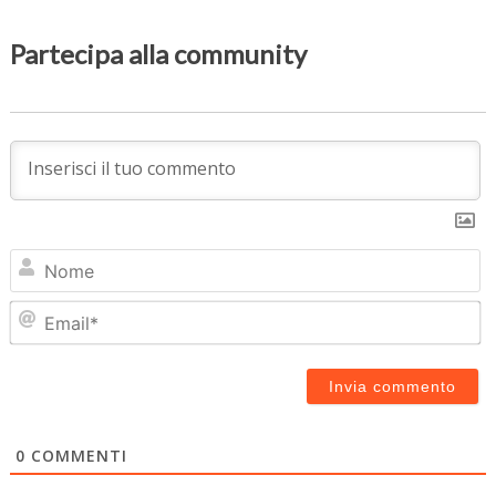
Partecipa alla community
N
Em
0
COMMENTI