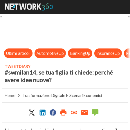
#swmilan14, se tua figlia ti chiede
Ultimi articoli
AutomotiveUp
BankingUp
InsuranceUp
Re
TWEETDIARY
#swmilan14, se tua figlia ti chiede: perché
avere idee nuove?
Home
Trasformazione Digitale E Scenari Economici