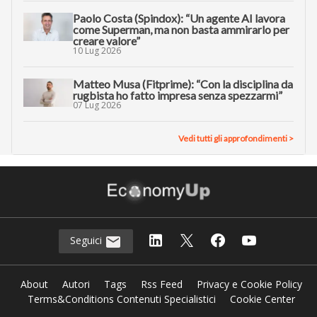
Paolo Costa (Spindox): “Un agente AI lavora
come Superman, ma non basta ammirarlo per
creare valore”
10 Lug 2026
Matteo Musa (Fitprime): “Con la disciplina da
rugbista ho fatto impresa senza spezzarmi”
07 Lug 2026
Vedi tutti gli approfondimenti >
Seguici
About
Autori
Tags
Rss Feed
Privacy e Cookie Policy
Terms&Conditions Contenuti Specialistici
Cookie Center