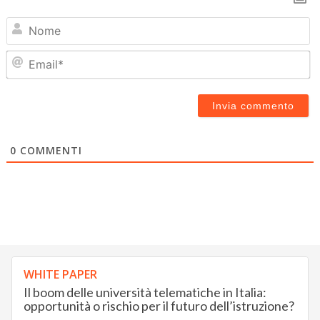
N
Em
0
COMMENTI
WHITE PAPER
Il boom delle università telematiche in Italia:
opportunità o rischio per il futuro dell’istruzione?