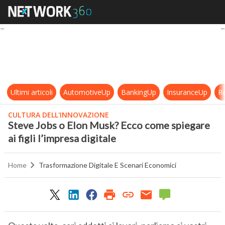
Steve Jobs o Elon Musk? Ecco come s
Ultimi articoli
AutomotiveUp
BankingUp
InsuranceUp
Re
CULTURA DELL'INNOVAZIONE
Steve Jobs o Elon Musk? Ecco come spiegare
ai figli l’impresa digitale
Home
Trasformazione Digitale E Scenari Economici