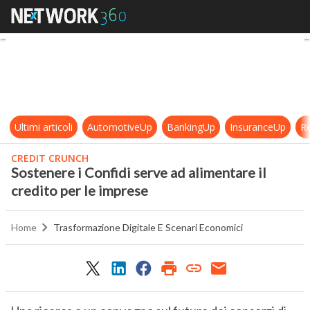
Sostenere i Confidi serve ad alimen
Ultimi articoli
AutomotiveUp
BankingUp
InsuranceUp
Re
CREDIT CRUNCH
Sostenere i Confidi serve ad alimentare il
credito per le imprese
Home
Trasformazione Digitale E Scenari Economici