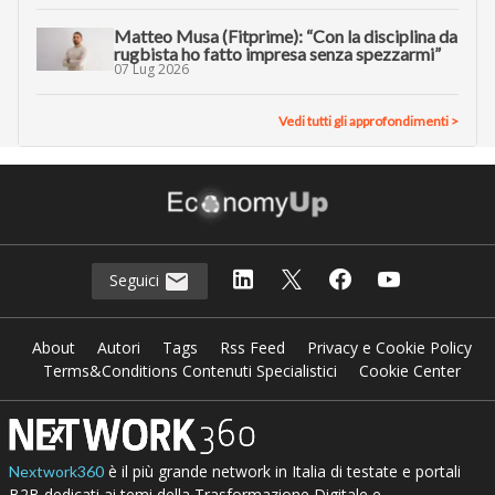
Matteo Musa (Fitprime): “Con la disciplina da
rugbista ho fatto impresa senza spezzarmi”
07 Lug 2026
Vedi tutti gli approfondimenti >
Seguici
About
Autori
Tags
Rss Feed
Privacy e Cookie Policy
Terms&Conditions Contenuti Specialistici
Cookie Center
è il più grande network in Italia di testate e portali
Nextwork360
B2B dedicati ai temi della Trasformazione Digitale e