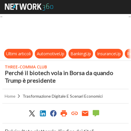
Perché il biotech vola in Borsa d
Ultimi articoli
AutomotiveUp
BankingUp
InsuranceUp
Re
THREE-COMMA CLUB
Perché il biotech vola in Borsa da quando
Trump è presidente
Home
Trasformazione Digitale E Scenari Economici