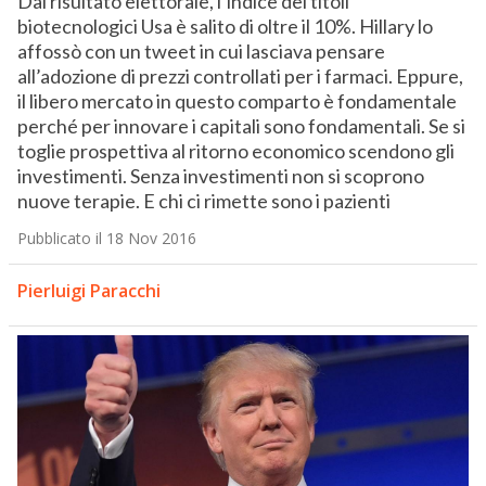
Dal risultato elettorale, l’indice dei titoli
biotecnologici Usa è salito di oltre il 10%. Hillary lo
affossò con un tweet in cui lasciava pensare
all’adozione di prezzi controllati per i farmaci. Eppure,
il libero mercato in questo comparto è fondamentale
perché per innovare i capitali sono fondamentali. Se si
toglie prospettiva al ritorno economico scendono gli
investimenti. Senza investimenti non si scoprono
nuove terapie. E chi ci rimette sono i pazienti
Pubblicato il 18 Nov 2016
Pierluigi Paracchi