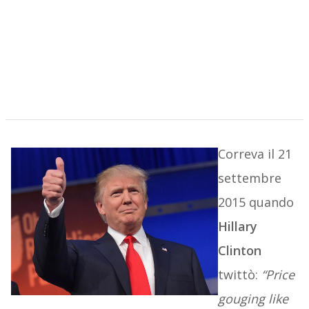
Correva il 21
settembre
2015 quando
Hillary
Clinton
twittò:
“Price
gouging like