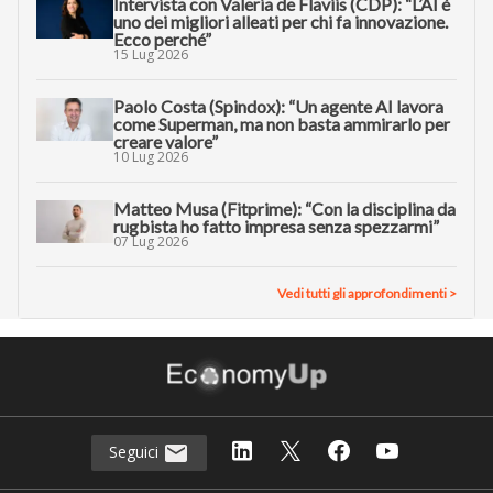
Intervista con Valeria de Flaviis (CDP): “L’AI è
uno dei migliori alleati per chi fa innovazione.
Ecco perché”
15 Lug 2026
Paolo Costa (Spindox): “Un agente AI lavora
come Superman, ma non basta ammirarlo per
creare valore”
10 Lug 2026
Matteo Musa (Fitprime): “Con la disciplina da
rugbista ho fatto impresa senza spezzarmi”
07 Lug 2026
Vedi tutti gli approfondimenti >
Seguici