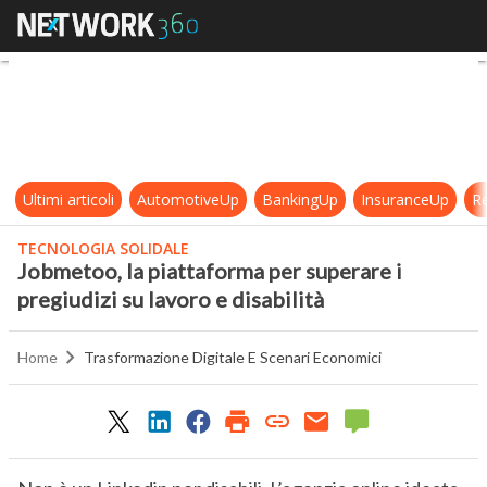
Jobmetoo, la piattaforma per supera
Ultimi articoli
AutomotiveUp
BankingUp
InsuranceUp
Re
TECNOLOGIA SOLIDALE
Jobmetoo, la piattaforma per superare i
pregiudizi su lavoro e disabilità
Home
Trasformazione Digitale E Scenari Economici