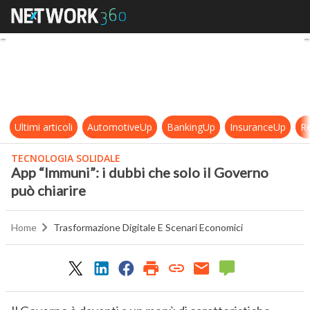
App “Immuni”: i dubbi che solo il G
Ultimi articoli
AutomotiveUp
BankingUp
InsuranceUp
Re
TECNOLOGIA SOLIDALE
App “Immuni”: i dubbi che solo il Governo
può chiarire
Home
Trasformazione Digitale E Scenari Economici