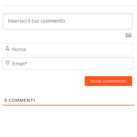
N
Em
0
COMMENTI