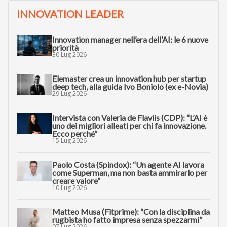
INNOVATION LEADER
Innovation manager nell’era dell’AI: le 6 nuove
priorità
30 Lug 2026
Elemaster crea un innovation hub per startup
deep tech, alla guida Ivo Boniolo (ex e-Novia)
29 Lug 2026
Intervista con Valeria de Flaviis (CDP): “L’AI è
uno dei migliori alleati per chi fa innovazione.
Ecco perché”
15 Lug 2026
Paolo Costa (Spindox): “Un agente AI lavora
come Superman, ma non basta ammirarlo per
creare valore”
10 Lug 2026
Matteo Musa (Fitprime): “Con la disciplina da
rugbista ho fatto impresa senza spezzarmi”
07 Lug 2026