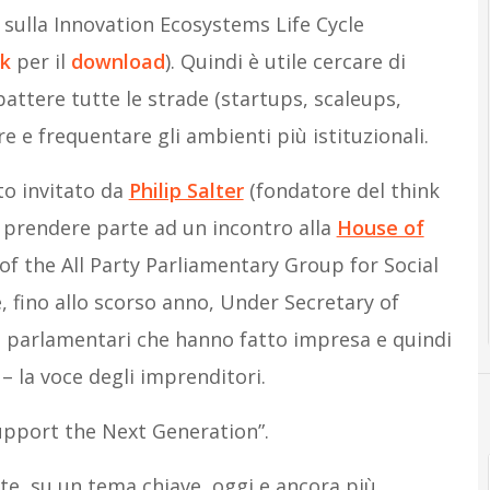
 sulla Innovation Ecosystems Life Cycle
nk
per il
download
). Quindi è utile cercare di
 battere tutte le strade (startups, scaleups,
 e frequentare gli ambienti più istituzionali.
to invitato da
Philip Salter
(fondatore del think
r prendere parte ad un incontro alla
House of
of the All Party Parliamentary Group for Social
, fino allo scorso anno, Under Secretary of
e parlamentari che hanno fatto impresa e quindi
– la voce degli imprenditori.
upport the Next Generation”.
te, su un tema chiave, oggi e ancora più