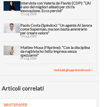
Intervista con Valeria de Flaviis (CDP): “L’AI
è uno dei migliori alleati per chi fa
innovazione. Ecco perché”
15 Lug 2026
Paolo Costa (Spindox): “Un agente AI lavora
come Superman, ma non basta ammirarlo
per creare valore”
10 Lug 2026
Matteo Musa (Fitprime): “Con la disciplina
da rugbista ho fatto impresa senza
spezzarmi”
07 Lug 2026
Vedi tutti gli approfondimenti >
Articoli correlati
WHITEPAPER