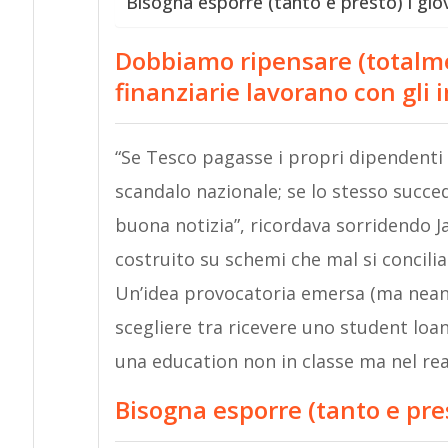
Bisogna esporre (tanto e presto) i giov
Dobbiamo ripensare (totalmen
finanziarie lavorano con gli 
“Se Tesco pagasse i propri dipendenti 
scandalo nazionale; se lo stesso succ
buona notizia”, ricordava sorridendo Ja
costruito su schemi che mal si concilia
Un’idea provocatoria emersa (ma neanch
scegliere tra ricevere uno student loan
una education non in classe ma nel rea
Bisogna esporre (tanto e pres