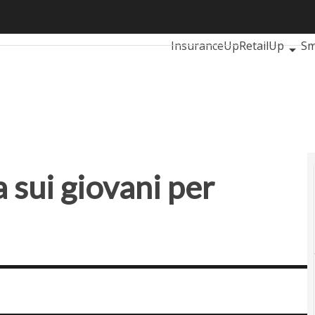
ui giovani per produrre unicorni
Ultimi articoli
AutomotiveU
InsuranceUp
RetailUp
Sm
Proptech
Startup
 sui giovani per