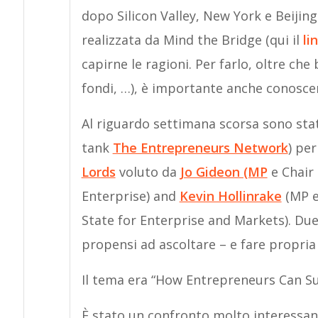
dopo Silicon Valley, New York e Beijing
realizzata da Mind the Bridge (qui il
li
capirne le ragioni. Per farlo, oltre che
fondi, …), è importante anche conoscere
Al riguardo settimana scorsa sono sta
tank
The Entrepreneurs Network
) pe
Lords
voluto da
Jo Gideon (MP
e Chair 
Enterprise) and
Kevin Hollinrake
(MP e
State for Enterprise and Markets). Du
propensi ad ascoltare – e fare propria 
Il tema era “How Entrepreneurs Can S
È stato un confronto molto interessan