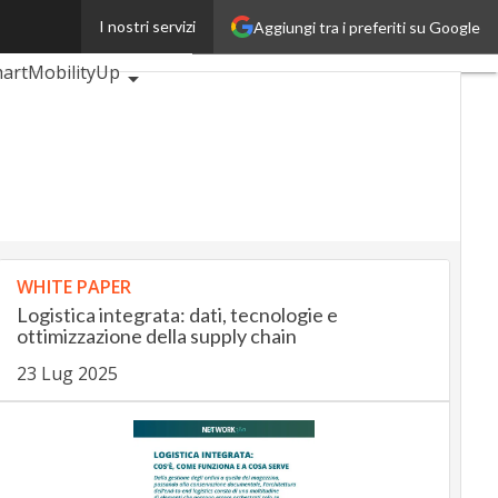
I nostri servizi
Aggiungi tra i preferiti su Google
p
BankingUp
artMobilityUp
WHITE PAPER
Logistica integrata: dati, tecnologie e
ottimizzazione della supply chain
23 Lug 2025