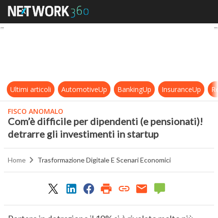
Com’è difficile per dipendenti (e pe
Ultimi articoli
AutomotiveUp
BankingUp
InsuranceUp
Re
FISCO ANOMALO
Com’è difficile per dipendenti (e pensionati)!
detrarre gli investimenti in startup
Home
Trasformazione Digitale E Scenari Economici