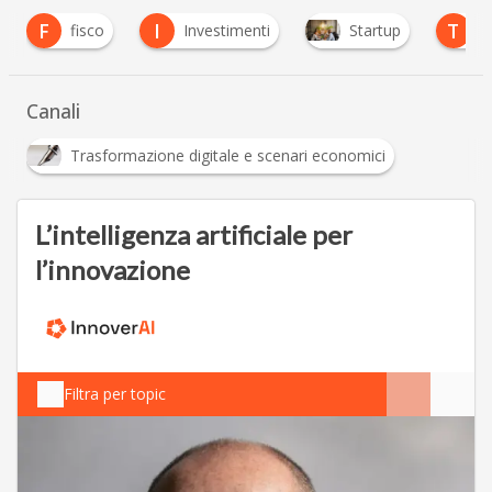
I
T
fisco
Investimenti
Startup
tasse
Canali
Trasformazione digitale e scenari economici
L’intelligenza artificiale per
l’innovazione
Filtra per topic