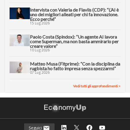
Intervista con Valeria de Flaviis (CDP): “L’AI è
uno dei migliori alleati per chi fa innovazione.
Ecco perché”
15 Lug 2026
Paolo Costa (Spindox): “Un agente AI lavora
come Superman, ma non basta ammirarlo per
creare valore”
10 Lug 2026
Matteo Musa (Fitprime): “Con la disciplina da
rugbista ho fatto impresa senza spezzarmi”
07 Lug 2026
Vedi tutti gli approfondimenti >
Seguici