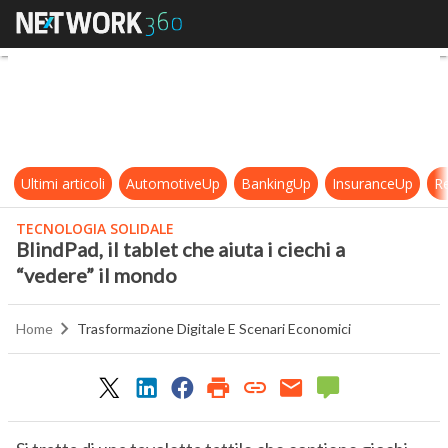
BlindPad, il tablet che aiuta i ciech
Ultimi articoli
AutomotiveUp
BankingUp
InsuranceUp
Re
TECNOLOGIA SOLIDALE
BlindPad, il tablet che aiuta i ciechi a
“vedere” il mondo
Home
Trasformazione Digitale E Scenari Economici