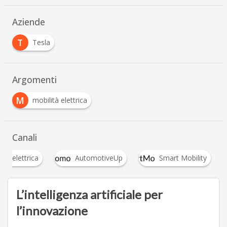
Aziende
T
Tesla
Argomenti
M
mobilità elettrica
Canali
uto elettrica
AutomotiveUp
Smart Mobility
L’intelligenza artificiale per
l’innovazione