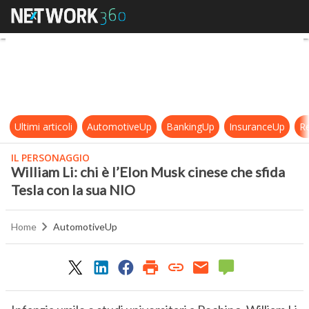
William Li: chi è l’Elon Musk cinese
Ultimi articoli
AutomotiveUp
BankingUp
InsuranceUp
Re
IL PERSONAGGIO
William Li: chi è l’Elon Musk cinese che sfida
Tesla con la sua NIO
Home
AutomotiveUp