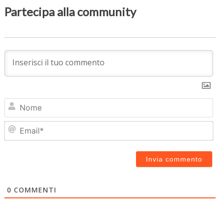
Partecipa alla community
N
Em
0
COMMENTI