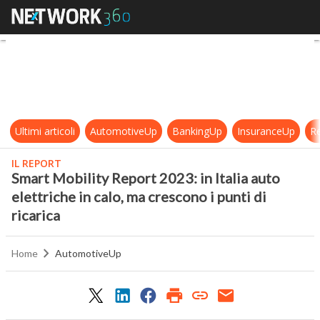
Smart Mobility Report 2023: in Itali
Ultimi articoli
AutomotiveUp
BankingUp
InsuranceUp
Re
IL REPORT
Smart Mobility Report 2023: in Italia auto
elettriche in calo, ma crescono i punti di
ricarica
Home
AutomotiveUp