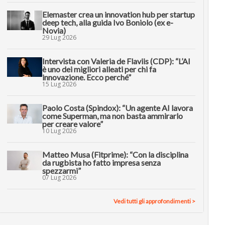
Elemaster crea un innovation hub per startup
deep tech, alla guida Ivo Boniolo (ex e-
Novia)
29 Lug 2026
Intervista con Valeria de Flaviis (CDP): “L’AI
è uno dei migliori alleati per chi fa
innovazione. Ecco perché”
15 Lug 2026
Paolo Costa (Spindox): “Un agente AI lavora
come Superman, ma non basta ammirarlo
per creare valore”
10 Lug 2026
Matteo Musa (Fitprime): “Con la disciplina
da rugbista ho fatto impresa senza
spezzarmi”
07 Lug 2026
Vedi tutti gli approfondimenti >