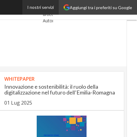
a filiera dell’auto
I nostri servizi
Aggiungi tra i preferiti su Google
Ultimi
articoli
AutomotiveUp
BankingUp
InsuranceUp
RetailUp
WHITEPAPER
SmartMobilityUp
Innovazione e sostenibilità: il ruolo della
digitalizzazione nel futuro dell’Emilia-Romagna
Proptech
01 Lug 2025
Startup