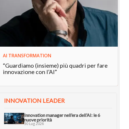
IN
In
“L
in
AI TRANSFORMATION
“Guardiamo (insieme) più quadri per fare
innovazione con l’AI”
INNOVATION LEADER
Innovation manager nell’era dell’AI: le 6
nuove priorità
30 Lug 2026