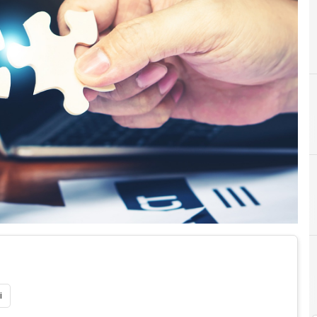
A
Au
i