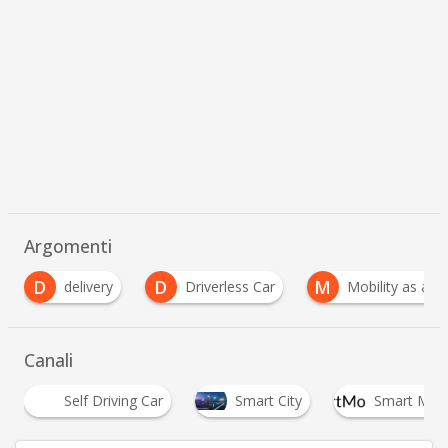
Argomenti
D
M
elivery
Driverless Car
Mobility as a Service
…
Canali
Self Driving Car
Smart City
Smart Mobility
…