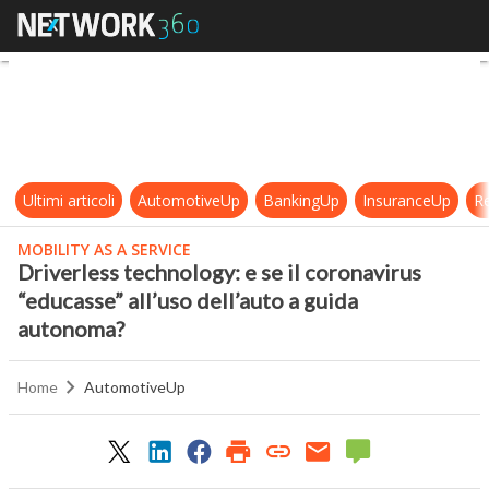
Driverless technology: e se il coro
Ultimi articoli
AutomotiveUp
BankingUp
InsuranceUp
Re
MOBILITY AS A SERVICE
Driverless technology: e se il coronavirus
“educasse” all’uso dell’auto a guida
autonoma?
Home
AutomotiveUp