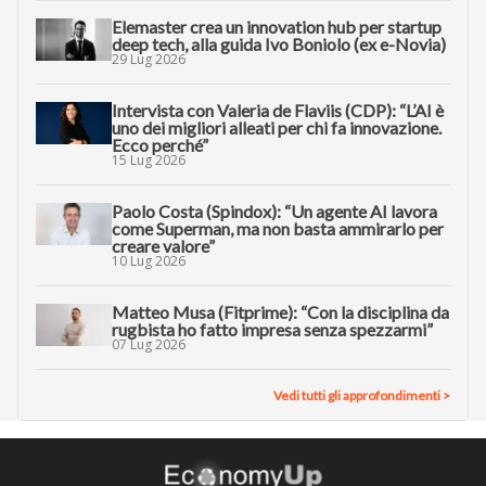
Elemaster crea un innovation hub per startup
deep tech, alla guida Ivo Boniolo (ex e-Novia)
29 Lug 2026
Intervista con Valeria de Flaviis (CDP): “L’AI è
uno dei migliori alleati per chi fa innovazione.
Ecco perché”
15 Lug 2026
Paolo Costa (Spindox): “Un agente AI lavora
come Superman, ma non basta ammirarlo per
creare valore”
10 Lug 2026
Matteo Musa (Fitprime): “Con la disciplina da
rugbista ho fatto impresa senza spezzarmi”
07 Lug 2026
Vedi tutti gli approfondimenti >