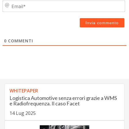
Em
0
COMMENTI
WHITEPAPER
Logistica Automotive senza errori grazie a WMS
e Radiofrequenza. Il caso Facet
14 Lug 2025