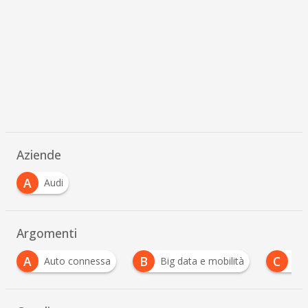
Aziende
A
Audi
Argomenti
B
C
D
Big data e mobilità
connected car
Driv
…