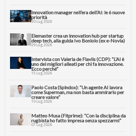
Innovation manager nell’era dell’AI: le 6 nuove
priorità
30 Lug 2026
Elemaster crea un innovation hub per startup
deep tech, alla guida Ivo Boniolo (ex e-Novia)
29 Lug 2026
Intervista con Valeria de Flaviis (CDP): “L’AI è
uno dei migliori alleati per chi fa innovazione.
Ecco perché”
15 Lug 2026
Paolo Costa (Spindox): “Un agente AI lavora
come Superman, ma non basta ammirarlo per
creare valore”
10 Lug 2026
Matteo Musa (Fitprime): “Con la disciplina da
rugbista ho fatto impresa senza spezzarmi”
07 Lug 2026