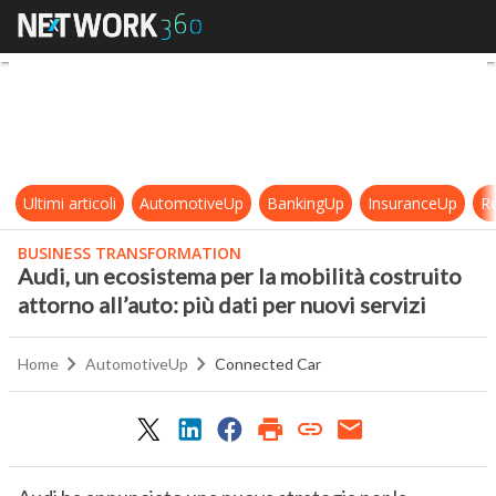
Audi, un ecosistema per la mobilità 
Ultimi articoli
AutomotiveUp
BankingUp
InsuranceUp
Re
BUSINESS TRANSFORMATION
Audi, un ecosistema per la mobilità costruito
attorno all’auto: più dati per nuovi servizi
Home
AutomotiveUp
Connected Car