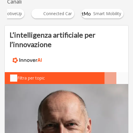
Canali
tomotiveUp
Connected Car
Smart Mobility
L’intelligenza artificiale per
l’innovazione
Filtra per topic