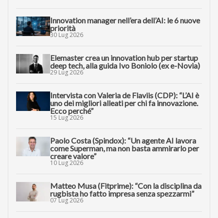
Innovation manager nell’era dell’AI: le 6 nuove
priorità
30 Lug 2026
Elemaster crea un innovation hub per startup
deep tech, alla guida Ivo Boniolo (ex e-Novia)
29 Lug 2026
Intervista con Valeria de Flaviis (CDP): “L’AI è
uno dei migliori alleati per chi fa innovazione.
Ecco perché”
15 Lug 2026
Paolo Costa (Spindox): “Un agente AI lavora
come Superman, ma non basta ammirarlo per
creare valore”
10 Lug 2026
Matteo Musa (Fitprime): “Con la disciplina da
rugbista ho fatto impresa senza spezzarmi”
07 Lug 2026