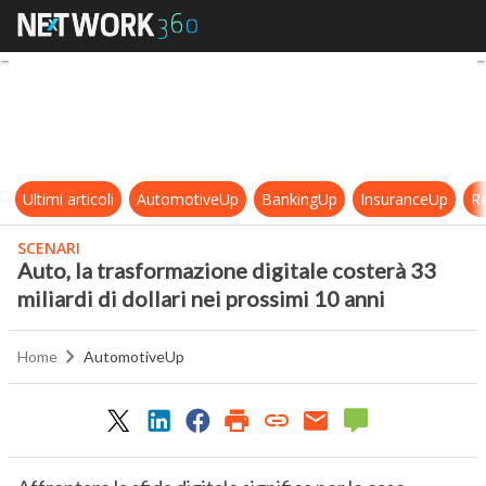
Auto, la trasformazione digitale cos
Ultimi articoli
AutomotiveUp
BankingUp
InsuranceUp
Re
SCENARI
Auto, la trasformazione digitale costerà 33
miliardi di dollari nei prossimi 10 anni
Home
AutomotiveUp