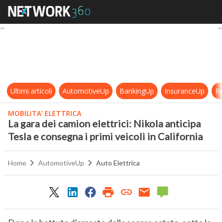
La gara dei camion elettrici: Nikola 
Ultimi articoli
AutomotiveUp
BankingUp
InsuranceUp
Re
MOBILITA' ELETTRICA
La gara dei camion elettrici: Nikola anticipa
Tesla e consegna i primi veicoli in California
Home
AutomotiveUp
Auto Elettrica