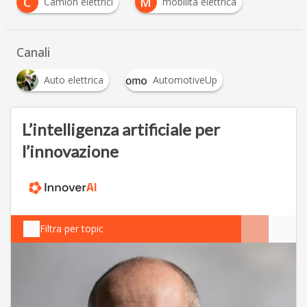
C
M
Camion elettrici
mobilità elettrica
Canali
Auto elettrica
AutomotiveUp
L’intelligenza artificiale per
l’innovazione
Filtra per topic