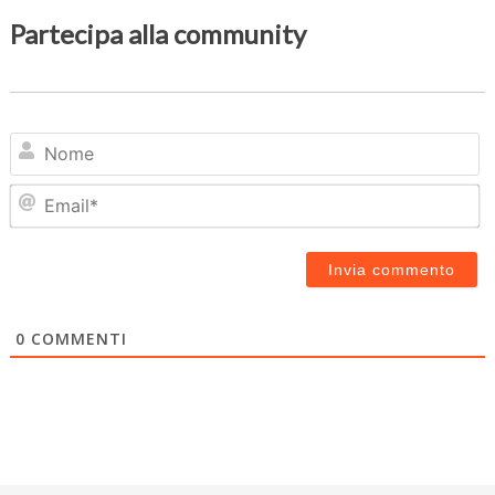
Partecipa alla community
N
Em
0
COMMENTI