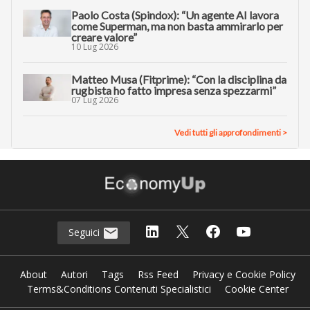
Paolo Costa (Spindox): “Un agente AI lavora
come Superman, ma non basta ammirarlo per
creare valore”
10 Lug 2026
Matteo Musa (Fitprime): “Con la disciplina da
rugbista ho fatto impresa senza spezzarmi”
07 Lug 2026
Vedi tutti gli approfondimenti >
Seguici
About
Autori
Tags
Rss Feed
Privacy e Cookie Policy
Terms&Conditions Contenuti Specialistici
Cookie Center