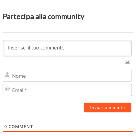
Partecipa alla community
N
Em
0
COMMENTI