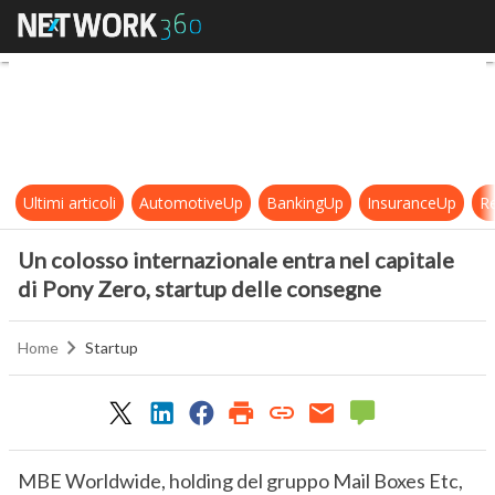
Un colosso internazionale entra ne
Ultimi articoli
AutomotiveUp
BankingUp
InsuranceUp
Re
Un colosso internazionale entra nel capitale
di Pony Zero, startup delle consegne
Home
Startup
MBE Worldwide, holding del gruppo Mail Boxes Etc,