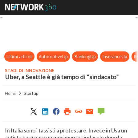
Uber, a Seattle è già tempo di “sin
Ultimi articoli
AutomotiveUp
BankingUp
InsuranceUp
Re
STADI DI INNOVAZIONE
Uber, a Seattle è già tempo di “sindacato”
Home
Startup
In Italia sono i tassisti a protestare. Invece in Usa un
autista ha creato un movimento sindacale dopo la