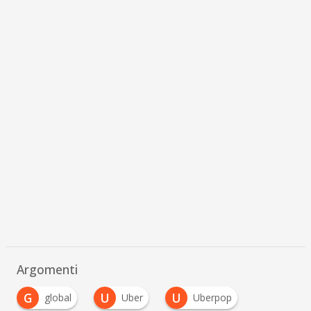
Argomenti
G
U
U
global
Uber
Uberpop