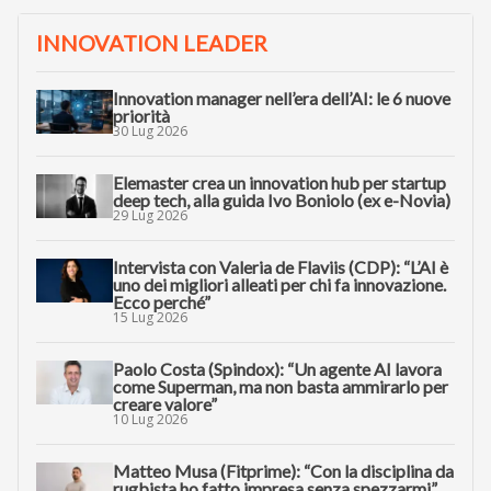
INNOVATION LEADER
Innovation manager nell’era dell’AI: le 6 nuove
priorità
30 Lug 2026
Elemaster crea un innovation hub per startup
deep tech, alla guida Ivo Boniolo (ex e-Novia)
29 Lug 2026
Intervista con Valeria de Flaviis (CDP): “L’AI è
uno dei migliori alleati per chi fa innovazione.
Ecco perché”
15 Lug 2026
Paolo Costa (Spindox): “Un agente AI lavora
come Superman, ma non basta ammirarlo per
creare valore”
10 Lug 2026
Matteo Musa (Fitprime): “Con la disciplina da
rugbista ho fatto impresa senza spezzarmi”