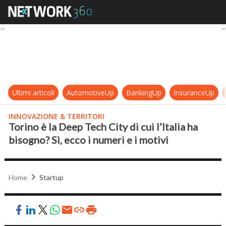
Torino è la Deep Tech City di cui l’I
Ultimi articoli
AutomotiveUp
BankingUp
InsuranceUp
INNOVAZIONE & TERRITORI
Torino è la Deep Tech City di cui l’Italia ha
bisogno? Sì, ecco i numeri e i motivi
Home
Startup