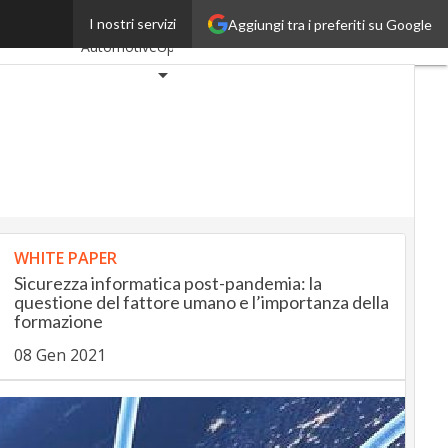
l’insurance
I nostri servizi
Aggiungi tra i preferiti su Google
Ultimi articoli
AutomotiveUp
BankingUp
InsuranceUp
RetailUp
SmartMobilityUp
WHITE PAPER
Proptech
Sicurezza informatica post-pandemia: la
Startup
questione del fattore umano e l’importanza della
formazione
08 Gen 2021