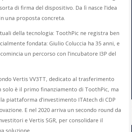
orta di firma del dispositivo. Da lì nasce l’idea
 in una proposta concreta.
ttuali della tecnologia: ToothPic ne registra ben
icialmente fondata: Giulio Coluccia ha 35 anni, e
ic comincia un percorso con l’incubatore I3P del
fondo Vertis VV3TT, dedicato al trasferimento
n solo è il primo finanziamento di ToothPic, ma
alla piattaforma d’investimento ITAtech di CDP
ovazione. E nel 2020 arriva un secondo round da
vestitori e Vertis SGR, per consolidare il
va soluzione.