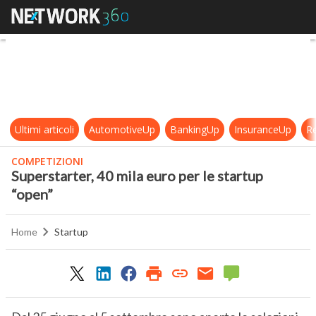
Superstarter, 40 mila euro per le s
Ultimi articoli
AutomotiveUp
BankingUp
InsuranceUp
Re
COMPETIZIONI
Superstarter, 40 mila euro per le startup
“open”
Home
Startup