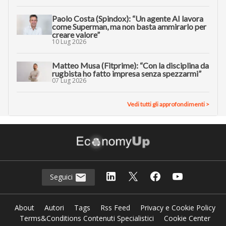
Paolo Costa (Spindox): “Un agente AI lavora
come Superman, ma non basta ammirarlo per
creare valore”
10 Lug 2026
Matteo Musa (Fitprime): “Con la disciplina da
rugbista ho fatto impresa senza spezzarmi”
07 Lug 2026
Vedi tutti gli approfondimenti >
Seguici
About
Autori
Tags
Rss Feed
Privacy e Cookie Policy
Terms&Conditions Contenuti Specialistici
Cookie Center