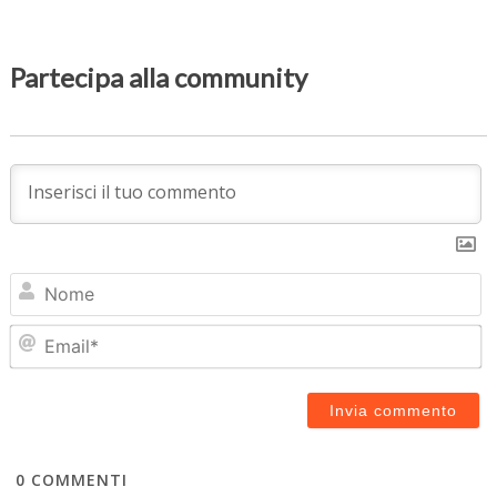
Partecipa alla community
N
Em
0
COMMENTI