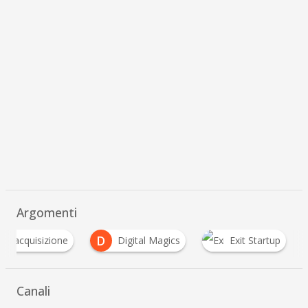
Argomenti
A
D
acquisizione
Digital Magics
Exit Startup
Canali