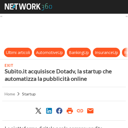
Subito.it acquisisce Dotadv, la sta
Ultimi articoli
AutomotiveUp
BankingUp
InsuranceUp
Re
EXIT
Subito.it acquisisce Dotadv, la startup che
automatizza la pubblicità online
Home
Startup