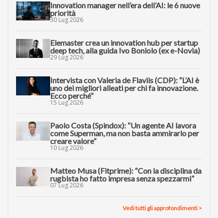
Innovation manager nell’era dell’AI: le 6 nuove
priorità
30 Lug 2026
Elemaster crea un innovation hub per startup
deep tech, alla guida Ivo Boniolo (ex e-Novia)
29 Lug 2026
Intervista con Valeria de Flaviis (CDP): “L’AI è
uno dei migliori alleati per chi fa innovazione.
Ecco perché”
15 Lug 2026
Paolo Costa (Spindox): “Un agente AI lavora
come Superman, ma non basta ammirarlo per
creare valore”
10 Lug 2026
Matteo Musa (Fitprime): “Con la disciplina da
rugbista ho fatto impresa senza spezzarmi”
07 Lug 2026
Vedi tutti gli approfondimenti >