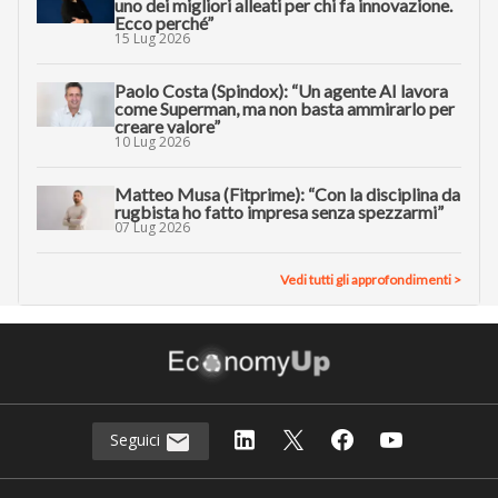
uno dei migliori alleati per chi fa innovazione.
Ecco perché”
15 Lug 2026
Paolo Costa (Spindox): “Un agente AI lavora
come Superman, ma non basta ammirarlo per
creare valore”
10 Lug 2026
Matteo Musa (Fitprime): “Con la disciplina da
rugbista ho fatto impresa senza spezzarmi”
07 Lug 2026
Vedi tutti gli approfondimenti >
Seguici