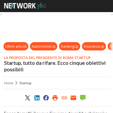
Startup, tutto da rifare. Ecco cinque
Ultimi articoli
AutomotiveUp
BankingUp
InsuranceUp
Re
LA PROPOSTA DEL PRESIDENTE DI ROMA STARTUP
Startup, tutto da rifare. Ecco cinque obiettivi
possibili
Home
Startup