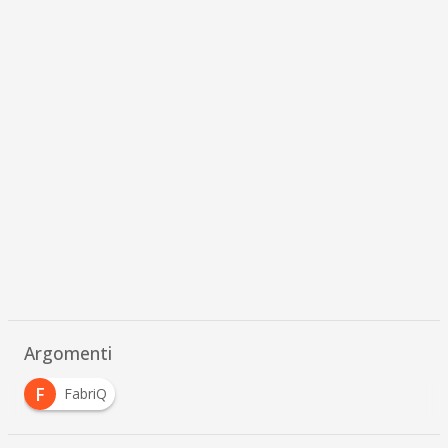
Argomenti
F
FabriQ