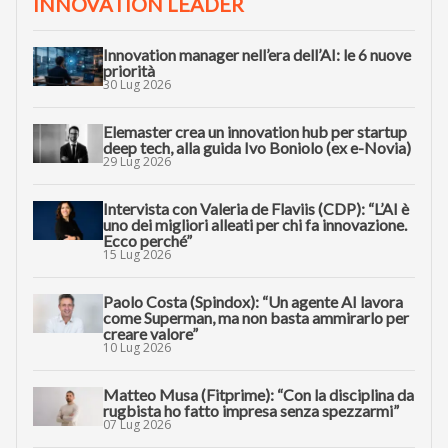
INNOVATION LEADER
Innovation manager nell’era dell’AI: le 6 nuove
priorità
30 Lug 2026
Elemaster crea un innovation hub per startup
deep tech, alla guida Ivo Boniolo (ex e-Novia)
29 Lug 2026
Intervista con Valeria de Flaviis (CDP): “L’AI è
uno dei migliori alleati per chi fa innovazione.
Ecco perché”
15 Lug 2026
Paolo Costa (Spindox): “Un agente AI lavora
come Superman, ma non basta ammirarlo per
creare valore”
10 Lug 2026
Matteo Musa (Fitprime): “Con la disciplina da
rugbista ho fatto impresa senza spezzarmi”
07 Lug 2026