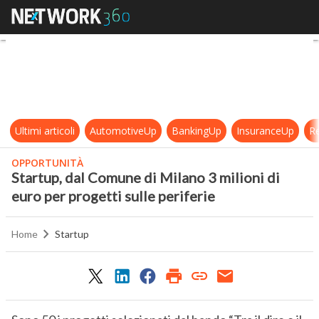
Startup, dal Comune di Milano 3 mili
Ultimi articoli
AutomotiveUp
BankingUp
InsuranceUp
Re
OPPORTUNITÀ
Startup, dal Comune di Milano 3 milioni di
euro per progetti sulle periferie
Home
Startup