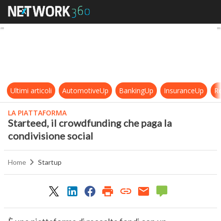
Starteed, il crowdfunding che paga 
Ultimi articoli
AutomotiveUp
BankingUp
InsuranceUp
Re
LA PIATTAFORMA
Starteed, il crowdfunding che paga la
condivisione social
Home
Startup