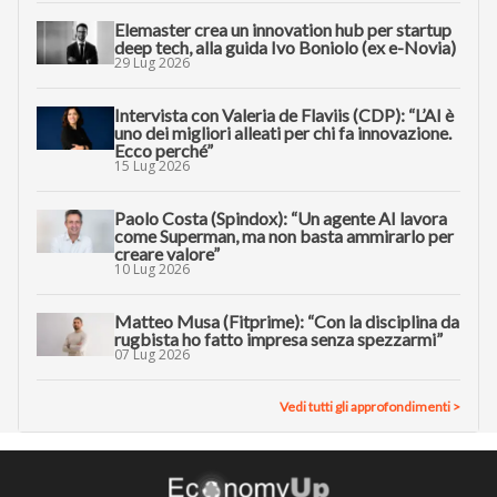
Elemaster crea un innovation hub per startup
deep tech, alla guida Ivo Boniolo (ex e-Novia)
29 Lug 2026
Intervista con Valeria de Flaviis (CDP): “L’AI è
uno dei migliori alleati per chi fa innovazione.
Ecco perché”
15 Lug 2026
Paolo Costa (Spindox): “Un agente AI lavora
come Superman, ma non basta ammirarlo per
creare valore”
10 Lug 2026
Matteo Musa (Fitprime): “Con la disciplina da
rugbista ho fatto impresa senza spezzarmi”
07 Lug 2026
Vedi tutti gli approfondimenti >