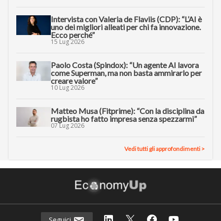
Intervista con Valeria de Flaviis (CDP): “L’AI è
uno dei migliori alleati per chi fa innovazione.
Ecco perché”
15 Lug 2026
Paolo Costa (Spindox): “Un agente AI lavora
come Superman, ma non basta ammirarlo per
creare valore”
10 Lug 2026
Matteo Musa (Fitprime): “Con la disciplina da
rugbista ho fatto impresa senza spezzarmi”
07 Lug 2026
Vedi tutti gli approfondimenti >
Seguici