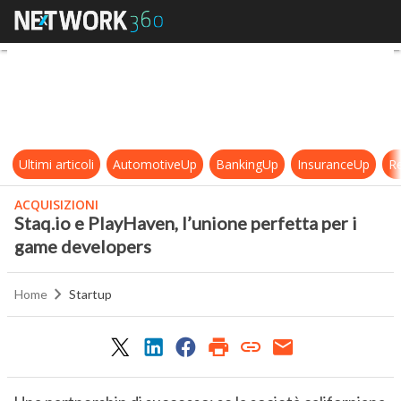
Staq.io e PlayHaven, l’unione perf
Ultimi articoli
AutomotiveUp
BankingUp
InsuranceUp
Re
ACQUISIZIONI
Staq.io e PlayHaven, l’unione perfetta per i
game developers
Home
Startup