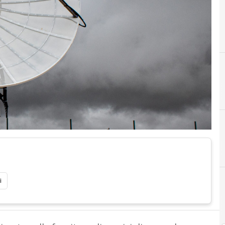
I
incubatore I3P del Politecnico di Torino
i