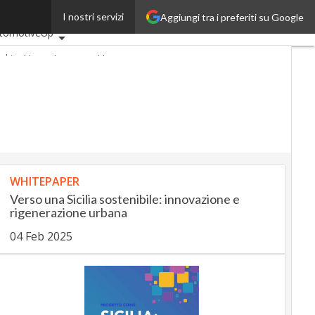
I nostri servizi
Aggiungi tra i preferiti su Google
imi articoli
tomotiveUp
nkingUp
InsuranceUp
tailUp
artMobilityUp
Proptech
artup
WHITEPAPER
Verso una Sicilia sostenibile: innovazione e
rigenerazione urbana
04 Feb 2025