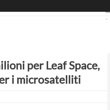
i per Leaf Space, spin-off del PoliTo per i microsatelliti
Ult
Au
Ba
Re
Sm
St
lioni per Leaf Space,
er i microsatelliti