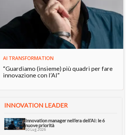
IN
In
“L
in
AI TRANSFORMATION
“Guardiamo (insieme) più quadri per fare
innovazione con l’AI”
INNOVATION LEADER
Innovation manager nell’era dell’AI: le 6
nuove priorità
30 Lug 2026