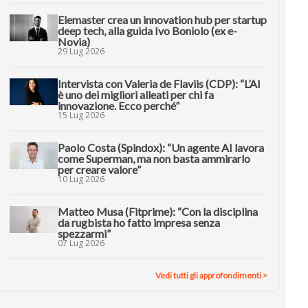
Elemaster crea un innovation hub per startup
deep tech, alla guida Ivo Boniolo (ex e-
Novia)
29 Lug 2026
Intervista con Valeria de Flaviis (CDP): “L’AI
è uno dei migliori alleati per chi fa
innovazione. Ecco perché”
15 Lug 2026
Paolo Costa (Spindox): “Un agente AI lavora
come Superman, ma non basta ammirarlo
per creare valore”
10 Lug 2026
Matteo Musa (Fitprime): “Con la disciplina
da rugbista ho fatto impresa senza
spezzarmi”
07 Lug 2026
Vedi tutti gli approfondimenti >