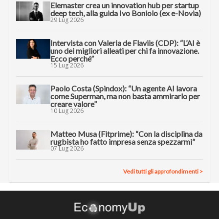
Elemaster crea un innovation hub per startup
deep tech, alla guida Ivo Boniolo (ex e-Novia)
29 Lug 2026
Intervista con Valeria de Flaviis (CDP): “L’AI è
uno dei migliori alleati per chi fa innovazione.
Ecco perché”
15 Lug 2026
Paolo Costa (Spindox): “Un agente AI lavora
come Superman, ma non basta ammirarlo per
creare valore”
10 Lug 2026
Matteo Musa (Fitprime): “Con la disciplina da
rugbista ho fatto impresa senza spezzarmi”
07 Lug 2026
Vedi tutti gli approfondimenti >