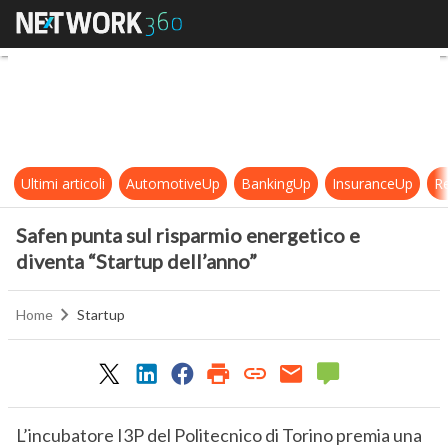
Safen punta sul risparmio energeti
Ultimi articoli
AutomotiveUp
BankingUp
InsuranceUp
Re
Safen punta sul risparmio energetico e
diventa “Startup dell’anno”
Home
Startup
L’incubatore I3P del Politecnico di Torino premia una