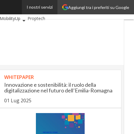
I nostri servizi
Aggiungi tra i preferiti su Google
BankingUp
MobilityUp
Proptech
WHITEPAPER
Innovazione e sostenibilità: il ruolo della
digitalizzazione nel futuro dell’Emilia-Romagna
01 Lug 2025