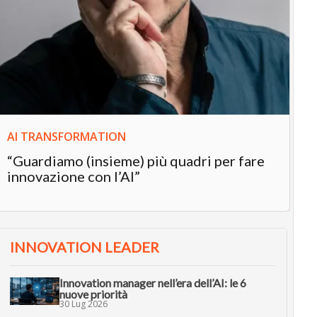
IN
In
“L
in
AI TRANSFORMATION
“Guardiamo (insieme) più quadri per fare
innovazione con l’AI”
INNOVATION LEADER
Innovation manager nell’era dell’AI: le 6
nuove priorità
30 Lug 2026