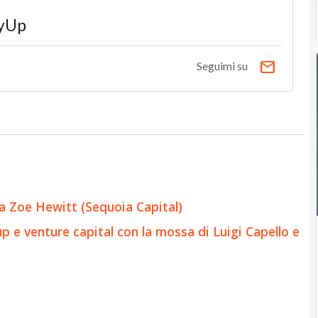
yUp
email
Seguimi su
rla Zoe Hewitt (Sequoia Capital)
p e venture capital con la mossa di Luigi Capello e