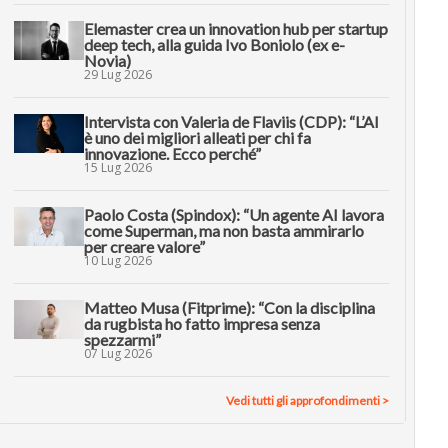
Elemaster crea un innovation hub per startup
deep tech, alla guida Ivo Boniolo (ex e-
Novia)
29 Lug 2026
Intervista con Valeria de Flaviis (CDP): “L’AI
è uno dei migliori alleati per chi fa
innovazione. Ecco perché”
15 Lug 2026
Paolo Costa (Spindox): “Un agente AI lavora
come Superman, ma non basta ammirarlo
per creare valore”
10 Lug 2026
Matteo Musa (Fitprime): “Con la disciplina
da rugbista ho fatto impresa senza
spezzarmi”
07 Lug 2026
Vedi tutti gli approfondimenti >