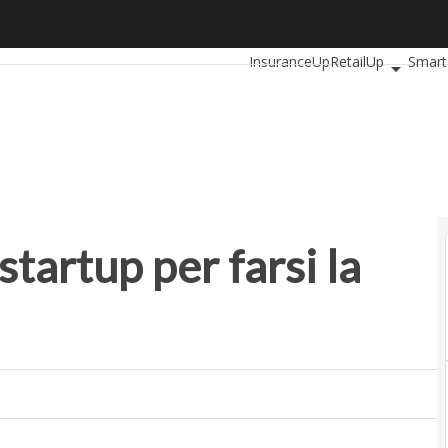
artup per farsi la fabbrica in casa
Ultimi articoli
AutomotiveUp
InsuranceUp
RetailUp
Smart
Startup
startup per farsi la