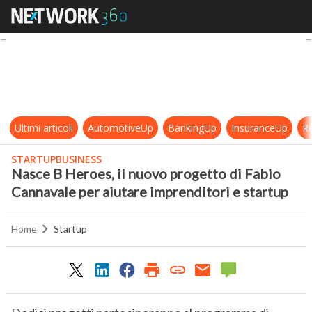
Nasce B Heroes, il nuovo progetto 
Ultimi articoli
AutomotiveUp
BankingUp
InsuranceUp
Re
STARTUPBUSINESS
Nasce B Heroes, il nuovo progetto di Fabio
Cannavale per aiutare imprenditori e startup
Home
Startup