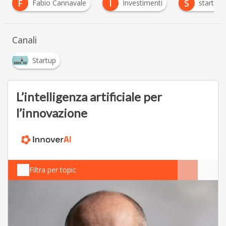
I
S
Fabio Cannavale
Investimenti
startupbusines
Canali
Startup
L’intelligenza artificiale per
l’innovazione
Filtra per topic