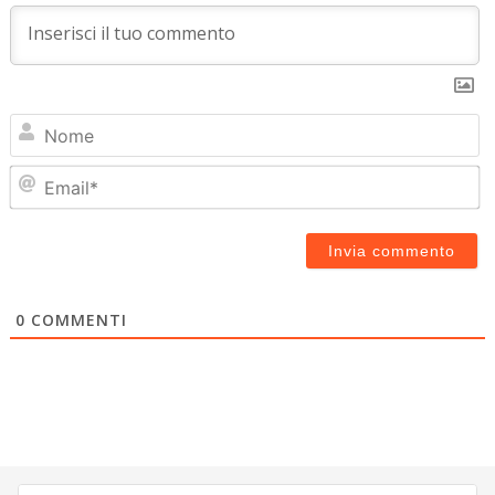
N
Em
0
COMMENTI