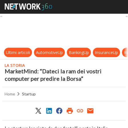
MarketMind: “Dateci la ram dei vos
Ultimi articoli
AutomotiveUp
BankingUp
InsuranceUp
Re
LA STORIA
MarketMind: “Dateci la ram dei vostri
computer per predire la Borsa”
Home
Startup