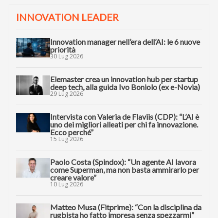
INNOVATION LEADER
Innovation manager nell’era dell’AI: le 6 nuove
priorità
30 Lug 2026
Elemaster crea un innovation hub per startup
deep tech, alla guida Ivo Boniolo (ex e-Novia)
29 Lug 2026
Intervista con Valeria de Flaviis (CDP): “L’AI è
uno dei migliori alleati per chi fa innovazione.
Ecco perché”
15 Lug 2026
Paolo Costa (Spindox): “Un agente AI lavora
come Superman, ma non basta ammirarlo per
creare valore”
10 Lug 2026
Matteo Musa (Fitprime): “Con la disciplina da
rugbista ho fatto impresa senza spezzarmi”