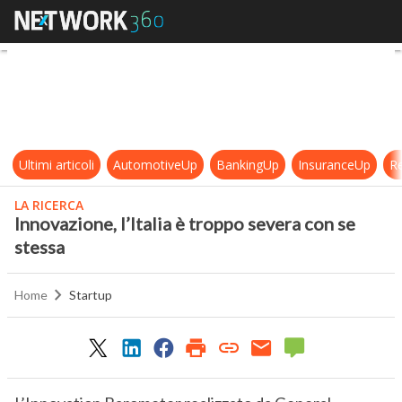
Innovazione, l’Italia è troppo seve
Ultimi articoli
AutomotiveUp
BankingUp
InsuranceUp
Re
LA RICERCA
Innovazione, l’Italia è troppo severa con se
stessa
Home
Startup