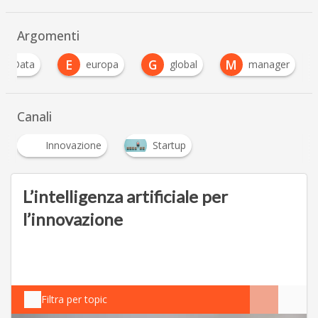
Argomenti
E
G
M
ig Data
europa
global
manager
Canali
Innovazione
Startup
L’intelligenza artificiale per
l’innovazione
Filtra per topic