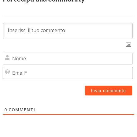
N
Em
0
COMMENTI