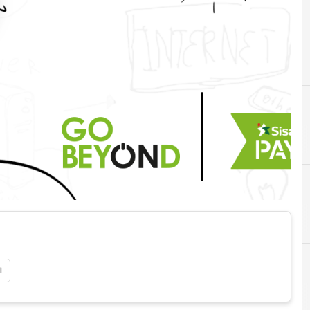
C
call for ideas
i