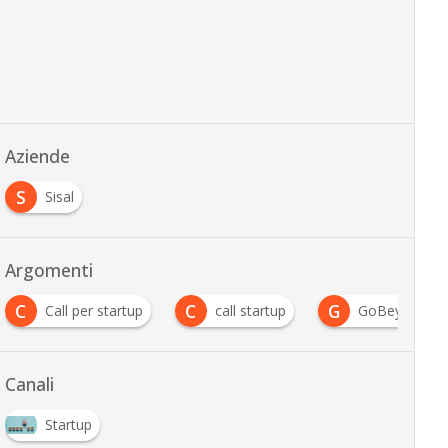
Aziende
S
Sisal
Argomenti
C
C
G
Call per startup
call startup
GoBeyond
Canali
Startup