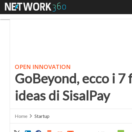
Menu
GoBeyond, ecco i 7 final
OPEN INNOVATION
GoBeyond, ecco i 7 fi
ideas di SisalPay
Home
Startup