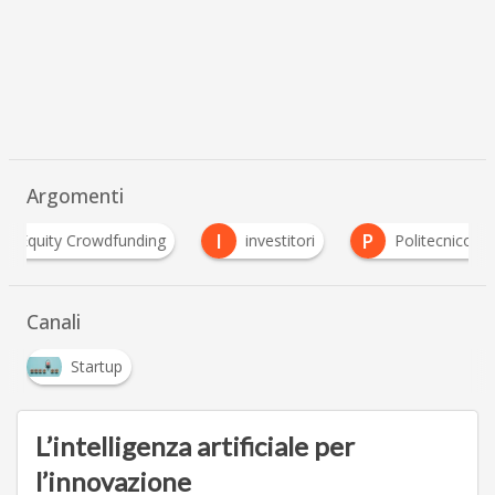
Argomenti
I
P
owdfunding
investitori
Politecnico di Milano
Canali
Startup
L’intelligenza artificiale per
l’innovazione