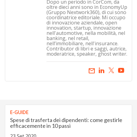
Dopo un periodo in CorCom, da
oltre dieci anni sono in EconomyUp
(Gruppo Nextwork360), di cui sono
coordinatrice editoriale. Mi occupo
di innovazione aziendale, open
innovation, startup, innovazione
nell'automotive, nella mobilità, nel
banking, nel retail,
nell’immobiliare, nell'insurance.
Contributor di libri e saggi, autrice,
moderatrice, speaker, ghost writer.
email
E-GUIDE
Spese di trasferta dei dipendenti: come gestirle
efficacemente in 10 passi
23 Set 2020