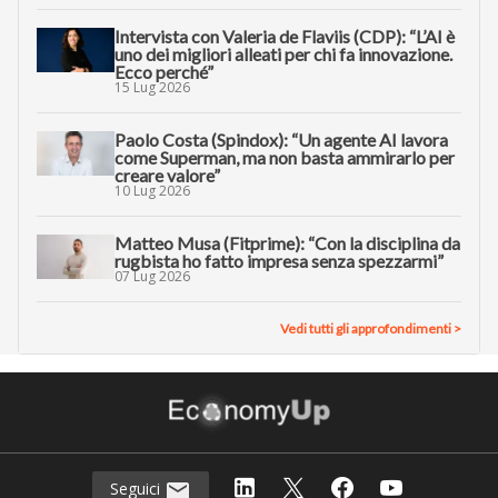
Intervista con Valeria de Flaviis (CDP): “L’AI è
uno dei migliori alleati per chi fa innovazione.
Ecco perché”
15 Lug 2026
Paolo Costa (Spindox): “Un agente AI lavora
come Superman, ma non basta ammirarlo per
creare valore”
10 Lug 2026
Matteo Musa (Fitprime): “Con la disciplina da
rugbista ho fatto impresa senza spezzarmi”
07 Lug 2026
Vedi tutti gli approfondimenti >
Seguici