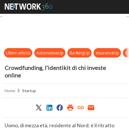
Crowdfunding, l’identikit di chi in
Ultimi articoli
AutomotiveUp
BankingUp
InsuranceUp
Re
Crowdfunding, l’identikit di chi investe
online
Home
Startup
Uomo, di mezza età, residente al Nord: è il ritratto