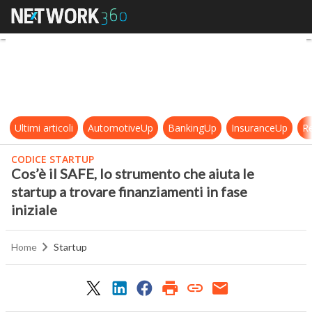
Cos’è il SAFE, lo strumento che aiut
Ultimi articoli
AutomotiveUp
BankingUp
InsuranceUp
Re
CODICE STARTUP
Cos’è il SAFE, lo strumento che aiuta le
startup a trovare finanziamenti in fase
iniziale
Home
Startup