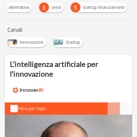
S
S
anza alternativa
seed
startup finanziamenti
Canali
Innovazione
Startup
L’intelligenza artificiale per
l’innovazione
Filtra per topic