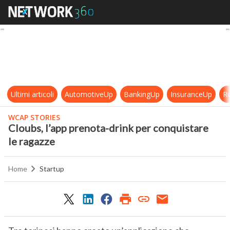
Cloubs, l’app prenota-drink per co
Ultimi articoli
AutomotiveUp
BankingUp
InsuranceUp
Re
WCAP STORIES
Cloubs, l’app prenota-drink per conquistare
le ragazze
Home
Startup