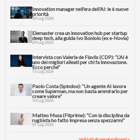
Innovation manager nell’era dell’AI: le 6 nuove
priorità
30 Lug 2026
Elemaster crea un innovation hub per startup
deep tech, alla guida Ivo Boniolo (ex e-Novia)
29 Lug 2026
Intervista con Valeria de Flaviis (CDP): “L’AI è
uno dei migliori alleati per chi fa innovazione.
Ecco perché”
15 Lug 2026
Paolo Costa (Spindox): “Un agente AI lavora
come Superman, ma non basta ammirarlo per
creare valore”
10 Lug 2026
Matteo Musa (Fitprime): “Con la disciplina da
rugbista ho fatto impresa senza spezzarmi”
07 Lug 2026
Vedi tutti gli approfondimenti >