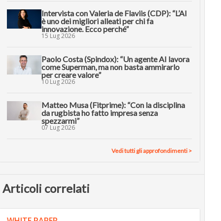
Intervista con Valeria de Flaviis (CDP): “L’AI
è uno dei migliori alleati per chi fa
innovazione. Ecco perché”
15 Lug 2026
Paolo Costa (Spindox): “Un agente AI lavora
come Superman, ma non basta ammirarlo
per creare valore”
10 Lug 2026
Matteo Musa (Fitprime): “Con la disciplina
da rugbista ho fatto impresa senza
spezzarmi”
07 Lug 2026
Vedi tutti gli approfondimenti >
Articoli correlati
WHITE PAPER