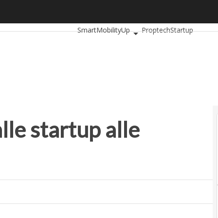
le startup alle imprese
Ultimi articoli
AutomotiveUp
BankingUp
SmartMobilityUp
Proptech
Startup
lle startup alle