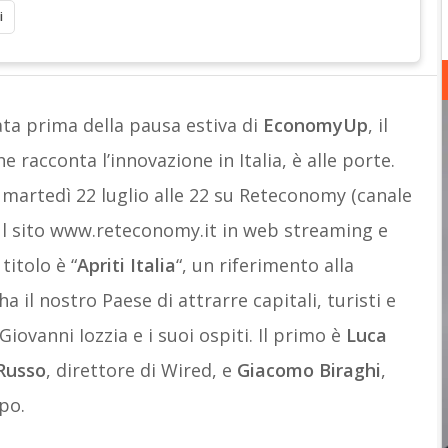
i
ta prima della pausa estiva di
EconomyUp
, il
racconta l’innovazione in Italia, è alle porte.
martedì 22 luglio alle 22 su Reteconomy (canale
ul sito www.reteconomy.it in web streaming e
titolo è “
Apriti Italia
“, un riferimento alla
a il nostro Paese di attrarre capitali, turisti e
iovanni Iozzia e i suoi ospiti. Il primo è
Luca
Russo
, direttore di Wired, e
Giacomo Biraghi
,
po.