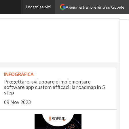
I nostri servizi
Aggiungi tra i preferiti su Google
InsuranceUp
RetailUp
INFOGRAFICA
Progettare, sviluppare e implementare
software app custom efficaci: la roadmap in 5
step
09 Nov 2023