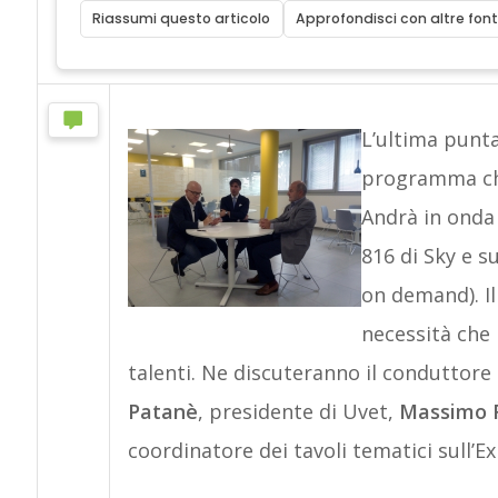
Riassumi questo articolo
Approfondisci con altre font
L’ultima punta
programma che 
Andrà in onda 
816 di Sky e s
on demand). Il 
necessità che h
talenti. Ne discuteranno il conduttore G
Patanè
, presidente di Uvet,
Massimo 
coordinatore dei tavoli tematici sull’Ex