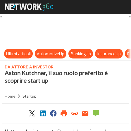
Aston Kutchner, il suo ruolo prefer
Ultimi articoli
AutomotiveUp
BankingUp
InsuranceUp
Re
DA ATTORE A INVESTOR
Aston Kutchner, il suo ruolo preferito è
scoprire start up
Home
Startup