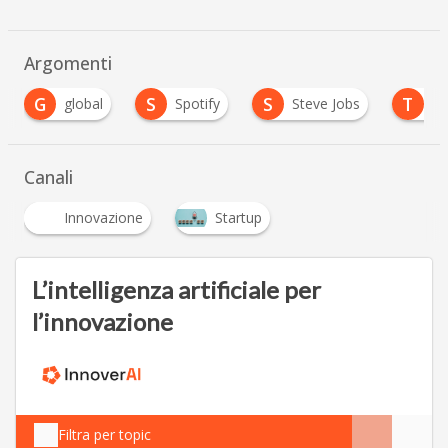
Argomenti
S
S
T
global
Spotify
Steve Jobs
Twitter
Canali
Innovazione
Startup
L’intelligenza artificiale per
l’innovazione
Filtra per topic