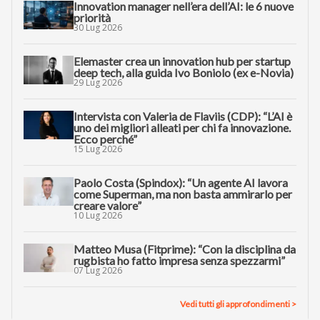
Innovation manager nell’era dell’AI: le 6 nuove
priorità
30 Lug 2026
Elemaster crea un innovation hub per startup
deep tech, alla guida Ivo Boniolo (ex e-Novia)
29 Lug 2026
Intervista con Valeria de Flaviis (CDP): “L’AI è
uno dei migliori alleati per chi fa innovazione.
Ecco perché”
15 Lug 2026
Paolo Costa (Spindox): “Un agente AI lavora
come Superman, ma non basta ammirarlo per
creare valore”
10 Lug 2026
Matteo Musa (Fitprime): “Con la disciplina da
rugbista ho fatto impresa senza spezzarmi”
07 Lug 2026
Vedi tutti gli approfondimenti >