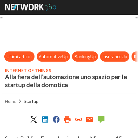
Alla fiera dell’automazione uno spa
Ultimi articoli
AutomotiveUp
BankingUp
InsuranceUp
Re
INTERNET OF THINGS
Alla fiera dell’automazione uno spazio per le
startup della domotica
Home
Startup