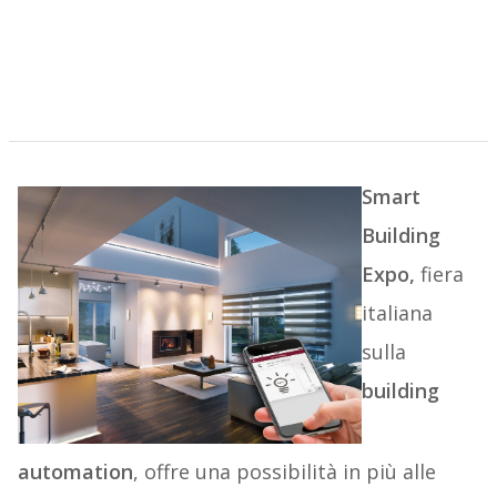
Smart
Building
Expo,
fiera
italiana
sulla
building
automation
, offre una possibilità in più alle