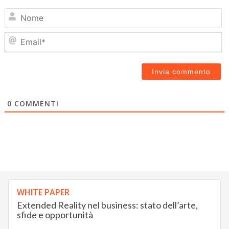
N
Em
0
COMMENTI
WHITE PAPER
Extended Reality nel business: stato dell’arte,
sfide e opportunità