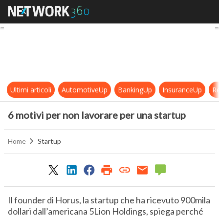
6 motivi per non lavorare per una 
Ultimi articoli
AutomotiveUp
BankingUp
InsuranceUp
Re
6 motivi per non lavorare per una startup
Home
Startup
Il founder di Horus, la startup che ha ricevuto 900mila
dollari dall’americana 5Lion Holdings, spiega perché